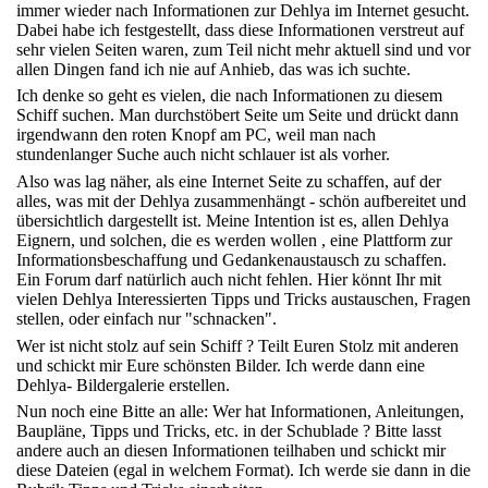
immer wieder nach Informationen zur Dehlya im Internet gesucht.
Dabei habe ich festgestellt, dass diese Informationen verstreut auf
sehr vielen Seiten waren, zum Teil nicht mehr aktuell sind und vor
allen Dingen fand ich nie auf Anhieb, das was ich suchte.
Ich denke so geht es vielen, die nach Informationen zu diesem
Schiff suchen. Man durchstöbert Seite um Seite und drückt dann
irgendwann den roten Knopf am PC, weil man nach
stundenlanger Suche auch nicht schlauer ist als vorher.
Also was lag näher, als eine Internet Seite zu schaffen, auf der
alles, was mit der Dehlya zusammenhängt - schön aufbereitet und
übersichtlich dargestellt ist. Meine Intention ist es, allen Dehlya
Eignern, und solchen, die es werden wollen , eine Plattform zur
Informationsbeschaffung und Gedankenaustausch zu schaffen.
Ein Forum darf natürlich auch nicht fehlen. Hier könnt Ihr mit
vielen Dehlya Interessierten Tipps und Tricks austauschen, Fragen
stellen, oder einfach nur "schnacken".
Wer ist nicht stolz auf sein Schiff ? Teilt Euren Stolz mit anderen
und schickt mir Eure schönsten Bilder. Ich werde dann eine
Dehlya- Bildergalerie erstellen.
Nun noch eine Bitte an alle: Wer hat Informationen, Anleitungen,
Baupläne, Tipps und Tricks, etc. in der Schublade ? Bitte lasst
andere auch an diesen Informationen teilhaben und schickt mir
diese Dateien (egal in welchem Format). Ich werde sie dann in die